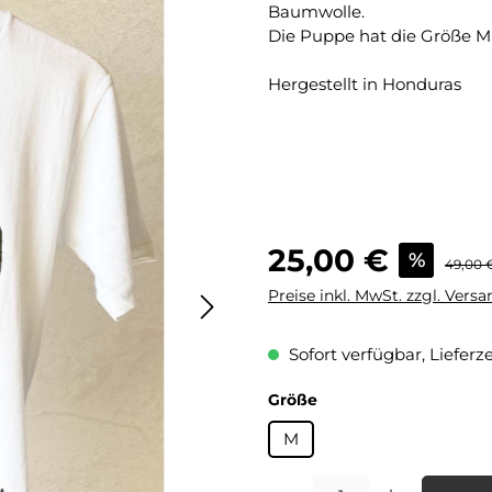
Baumwolle.
Die Puppe hat die Größe M
Hergestellt in Honduras
Verkaufspreis:
25,00 €
%
Regulär
49,00 
Preise inkl. MwSt. zzgl. Vers
Sofort verfügbar, Lieferze
auswählen
Größe
M
Produkt Anzahl: Gib den gewü