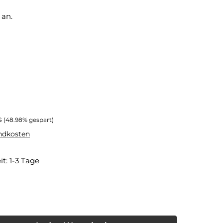
 an.
er Preis:
€
(48.98% gespart)
andkosten
it: 1-3 Tage
nschten Wert ein oder benutze die Schaltflächen um die Anzahl