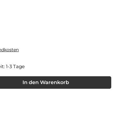
andkosten
it: 1-3 Tage
nschten Wert ein oder benutze die Schaltflächen um die Anzahl
In den Warenkorb