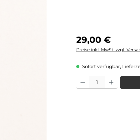
Regulärer Preis:
29,00 €
Preise inkl. MwSt. zzgl. Vers
Sofort verfügbar, Lieferze
Produkt Anzahl: Gib den gewü