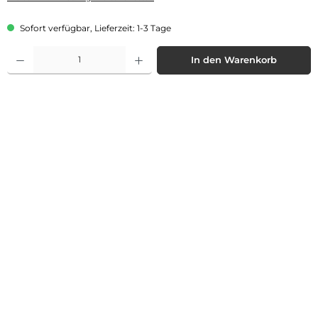
Sofort verfügbar, Lieferzeit: 1-3 Tage
Produkt Anzahl: Gib den gewünschten Wert ein oder benutze die Schaltflächen 
In den Warenkorb