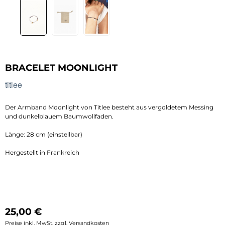
BRACELET MOONLIGHT
titlee
Der Armband Moonlight von Titlee besteht aus vergoldetem Messing
und dunkelblauem Baumwollfaden.
Länge: 28 cm (einstellbar)
Hergestellt in Frankreich
Regulärer Preis:
25,00 €
Preise inkl. MwSt. zzgl. Versandkosten