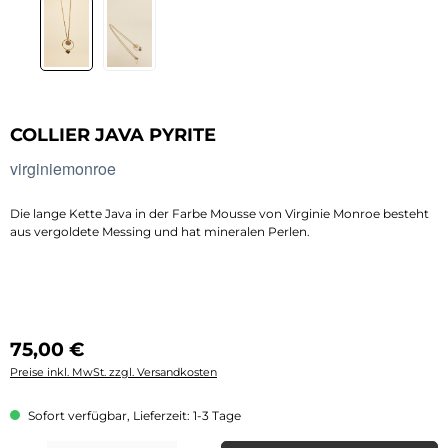
COLLIER JAVA PYRITE
virginiemonroe
Die lange Kette Java in der Farbe Mousse von Virginie Monroe besteht
aus vergoldete Messing und hat mineralen Perlen.
Regulärer Preis:
75,00 €
Preise inkl. MwSt. zzgl. Versandkosten
Sofort verfügbar, Lieferzeit: 1-3 Tage
Produkt Anzahl: Gib den gewünschten Wert ein oder benutze die Schaltflächen 