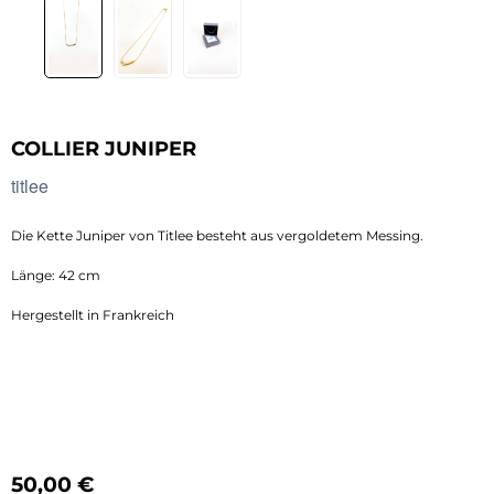
COLLIER JUNIPER
titlee
Die Kette Juniper von Titlee besteht aus vergoldetem Messing.
Länge: 42 cm
Hergestellt in Frankreich
Regulärer Preis:
50,00 €