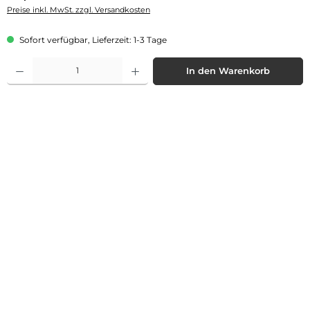
Preise inkl. MwSt. zzgl. Versandkosten
Sofort verfügbar, Lieferzeit: 1-3 Tage
Produkt Anzahl: Gib den gewünschten Wert ein oder benutze die Schaltflächen 
In den Warenkorb