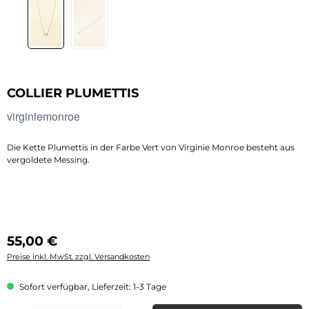
COLLIER PLUMETTIS
virginiemonroe
Die Kette Plumettis in der Farbe Vert von Virginie Monroe besteht aus
vergoldete Messing.
Regulärer Preis:
55,00 €
Preise inkl. MwSt. zzgl. Versandkosten
Sofort verfügbar, Lieferzeit: 1-3 Tage
Produkt Anzahl: Gib den gewünschten Wert ein oder benutze die Schaltflächen 