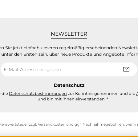
NEWSLETTER
n Sie jetzt einfach unseren regelmäßig erscheinenden Newslett
 unter den Ersten sein, über neue Produkte und Angebote infor
E-
Mail-
Adresse
*
Datenschutz
e die
Datenschutzbestimmungen
zur Kenntnis genommen und die
und bin mit ihnen einverstanden.
*
. Mehrwertsteuer zzgl.
Versandkosten
und ggf. Nachnahmegebühren, wenn n