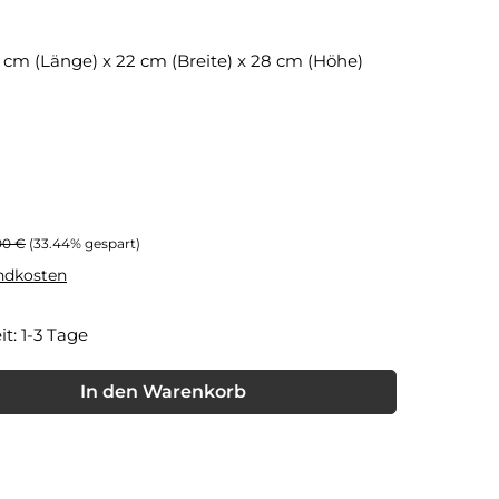
6 cm (Länge) x 22 cm (Breite) x 28 cm (Höhe)
ärer Preis:
00 €
(33.44% gespart)
andkosten
it: 1-3 Tage
nschten Wert ein oder benutze die Schaltflächen um die Anzahl
In den Warenkorb