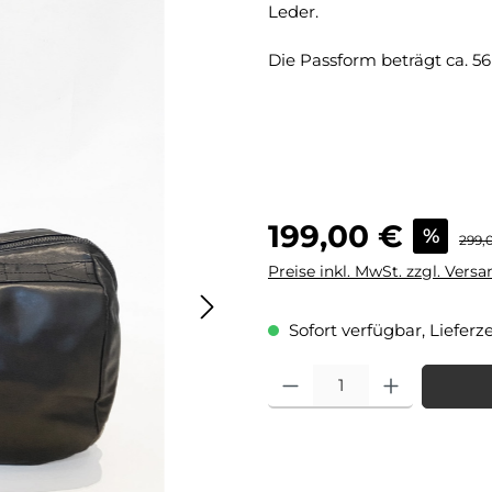
Leder.
Die Passform beträgt ca. 5
Verkaufspreis:
199,00 €
%
Regul
299,
Preise inkl. MwSt. zzgl. Vers
Sofort verfügbar, Lieferze
Produkt Anzahl: Gib den gewü