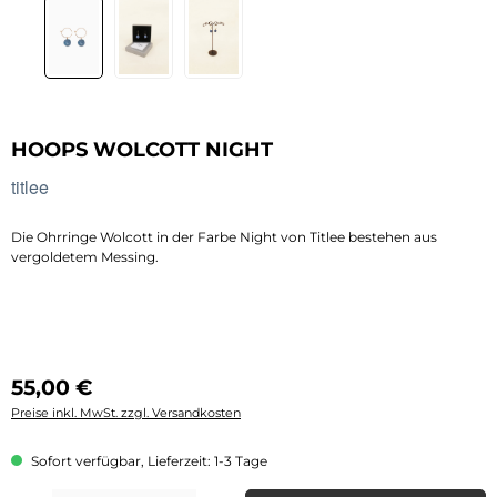
HOOPS WOLCOTT NIGHT
titlee
Die Ohrringe Wolcott in der Farbe Night von Titlee bestehen aus
vergoldetem Messing.
Regulärer Preis:
55,00 €
Preise inkl. MwSt. zzgl. Versandkosten
Sofort verfügbar, Lieferzeit: 1-3 Tage
Produkt Anzahl: Gib den gewünschten Wert ein oder benutze die Schaltflächen 