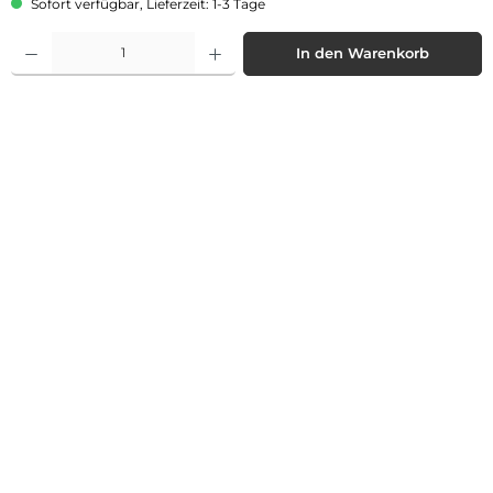
Sofort verfügbar, Lieferzeit: 1-3 Tage
Produkt Anzahl: Gib den gewünschten Wert ein oder benutze die Schaltflächen 
In den Warenkorb