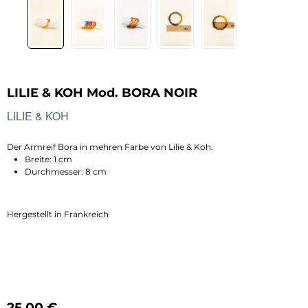
LILIE & KOH Mod. BORA NOIR
LILIE & KOH
Der Armreif Bora in mehren Farbe von Lilie & Koh.
Breite: 1 cm
Durchmesser: 8 cm
Hergestellt in Frankreich
Regulärer Preis:
25,00 €