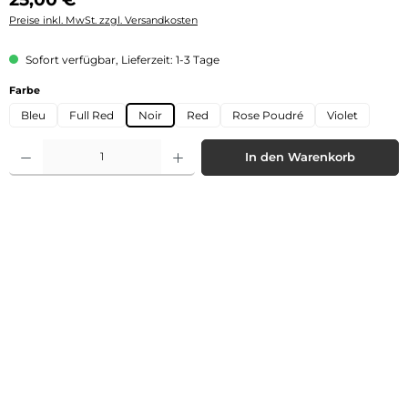
Preise inkl. MwSt. zzgl. Versandkosten
Sofort verfügbar, Lieferzeit: 1-3 Tage
auswählen
Farbe
Bleu
Full Red
Noir
Red
Rose Poudré
Violet
Produkt Anzahl: Gib den gewünschten Wert ein oder benutze die Schaltflächen 
In den Warenkorb