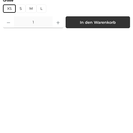
Größe
XS
S
M
L
Produkt Anzahl: Gib den gewünschten Wert ein oder benutze die Schaltflächen 
In den Warenkorb