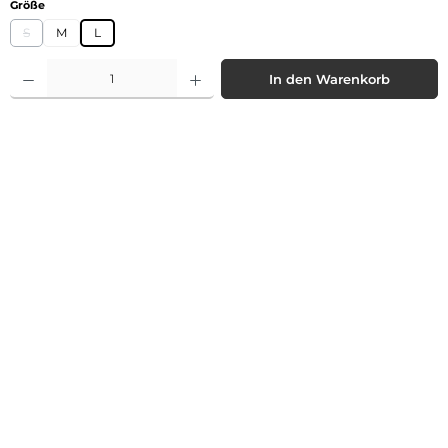
auswählen
Größe
S
M
L
(Diese Option ist zurzeit nicht verfügbar.)
Produkt Anzahl: Gib den gewünschten Wert ein oder benutze die Schaltflächen 
In den Warenkorb