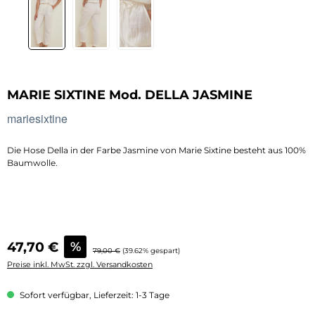
MARIE SIXTINE Mod. DELLA JASMINE
mariesixtine
Die Hose Della in der Farbe Jasmine von Marie Sixtine besteht aus 100%
Baumwolle.
Verkaufspreis:
47,70 €
%
Regulärer Preis:
79,00 €
(39.62% gespart)
Preise inkl. MwSt. zzgl. Versandkosten
Sofort verfügbar, Lieferzeit: 1-3 Tage