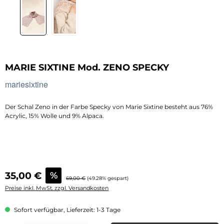
MARIE SIXTINE Mod. ZENO SPECKY
mariesixtine
Der Schal Zeno in der Farbe Specky von Marie Sixtine besteht aus 76%
Acrylic, 15% Wolle und 9% Alpaca.
Verkaufspreis:
35,00 €
%
Regulärer Preis:
69,00 €
(49.28% gespart)
Preise inkl. MwSt. zzgl. Versandkosten
Sofort verfügbar, Lieferzeit: 1-3 Tage