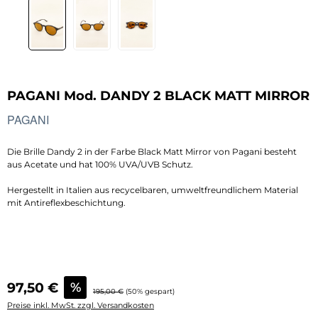
PAGANI Mod. DANDY 2 BLACK MATT MIRROR
PAGANI
Die Brille Dandy 2 in der Farbe Black Matt Mirror von Pagani besteht
aus Acetate und hat 100% UVA/UVB Schutz.
Hergestellt in Italien aus recycelbaren, umweltfreundlichem
Material
mit Antireflexbeschichtung.
Verkaufspreis:
97,50 €
%
Regulärer Preis:
195,00 €
(50% gespart)
Preise inkl. MwSt. zzgl. Versandkosten