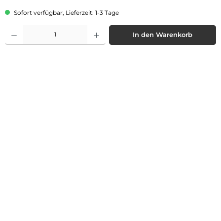
Sofort verfügbar, Lieferzeit: 1-3 Tage
Produkt Anzahl: Gib den gewünschten Wert ein oder benutze die Schaltflächen 
In den Warenkorb