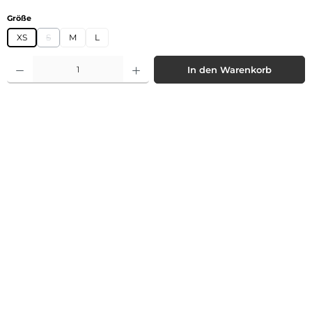
auswählen
Größe
XS
S
M
L
(Diese Option ist zurzeit nicht verfügbar.)
Produkt Anzahl: Gib den gewünschten Wert ein oder benutze die Schaltflächen 
In den Warenkorb