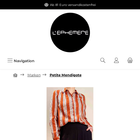
Ab 81 Euro versandkostenfrei
Zum Hauptinhalt springen
Navigation
Marken
Petite Mendigote
Bildergalerie überspringen