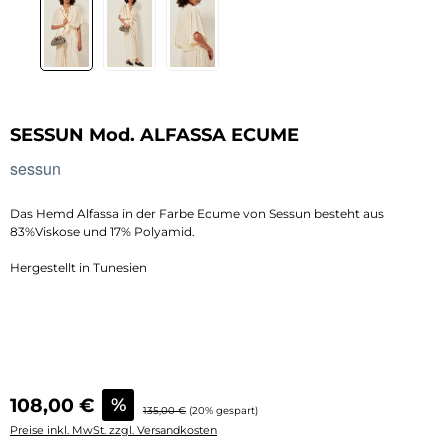
SESSUN Mod. ALFASSA ECUME
sessun
Das Hemd Alfassa in der Farbe Ecume von Sessun besteht aus
83%Viskose und 17% Polyamid.
Hergestellt in Tunesien
Verkaufspreis:
108,00 €
%
Regulärer Preis:
135,00 €
(20% gespart)
Preise inkl. MwSt. zzgl. Versandkosten