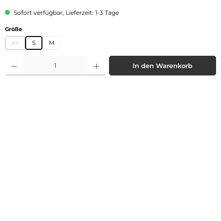
Sofort verfügbar, Lieferzeit: 1-3 Tage
auswählen
Größe
XS
S
M
(Diese Option ist zurzeit nicht verfügbar.)
Produkt Anzahl: Gib den gewünschten Wert ein oder benutze die Schaltflächen 
In den Warenkorb