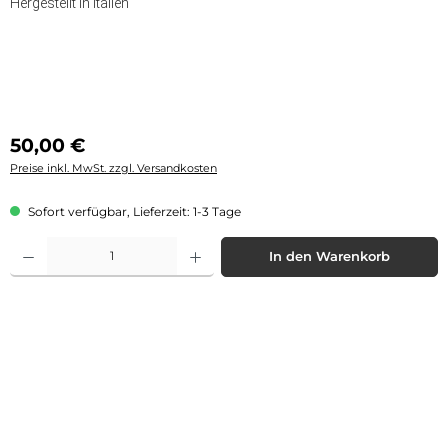
Hergestellt in Italien
Regulärer Preis:
50,00 €
Preise inkl. MwSt. zzgl. Versandkosten
Sofort verfügbar, Lieferzeit: 1-3 Tage
Produkt Anzahl: Gib den gewünschten Wert ein oder benutze die Schaltflächen 
In den Warenkorb