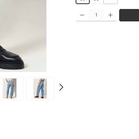
(Diese Option i
Produkt Anzahl: Gib den gewü