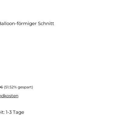
Balloon-förmiger Schnitt
rer Preis:
 €
(51.52% gespart)
andkosten
it: 1-3 Tage