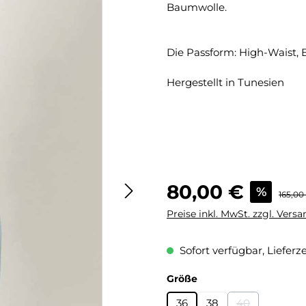
Baumwolle.
Die Passform: High-Waist, 
Hergestellt in Tunesien
Verkaufspreis:
80,00 €
%
Regulä
165,00
Preise inkl. MwSt. zzgl. Vers
Sofort verfügbar, Lieferze
auswählen
Größe
36
38
40