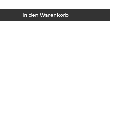
st zurzeit nicht verfügbar.)
nschten Wert ein oder benutze die Schaltflächen um die Anzahl
In den Warenkorb