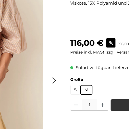
Viskose, 13% Polyamid und
Verkaufspreis:
116,00 €
%
Regulä
195,0
Preise inkl. MwSt. zzgl. Vers
Sofort verfügbar, Lieferze
auswählen
Größe
S
M
Produkt Anzahl: Gib den gewü