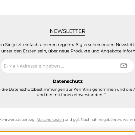
NEWSLETTER
n Sie jetzt einfach unseren regelmäßig erscheinenden Newslett
 unter den Ersten sein, über neue Produkte und Angebote infor
E-
Mail-
Adresse
*
Datenschutz
e die
Datenschutzbestimmungen
zur Kenntnis genommen und die
und bin mit ihnen einverstanden.
*
. Mehrwertsteuer zzgl.
Versandkosten
und ggf. Nachnahmegebühren, wenn n