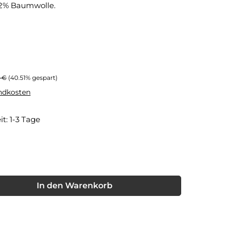
 2% Baumwolle.
rer Preis:
0 €
(40.51% gespart)
andkosten
it: 1-3 Tage
nschten Wert ein oder benutze die Schaltflächen um die Anzahl
In den Warenkorb