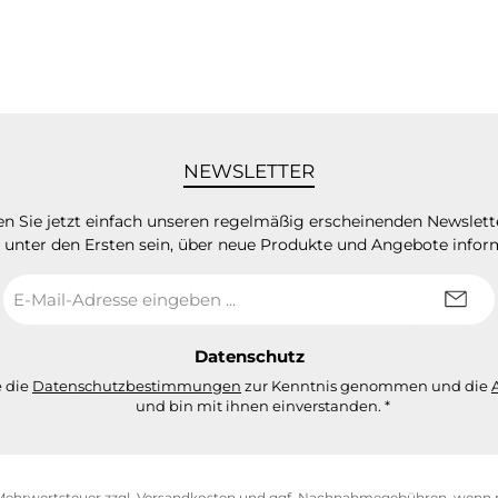
NEWSLETTER
n Sie jetzt einfach unseren regelmäßig erscheinenden Newslett
 unter den Ersten sein, über neue Produkte und Angebote infor
E-
Mail-
Adresse
*
Datenschutz
e die
Datenschutzbestimmungen
zur Kenntnis genommen und die
und bin mit ihnen einverstanden.
*
. Mehrwertsteuer zzgl.
Versandkosten
und ggf. Nachnahmegebühren, wenn n