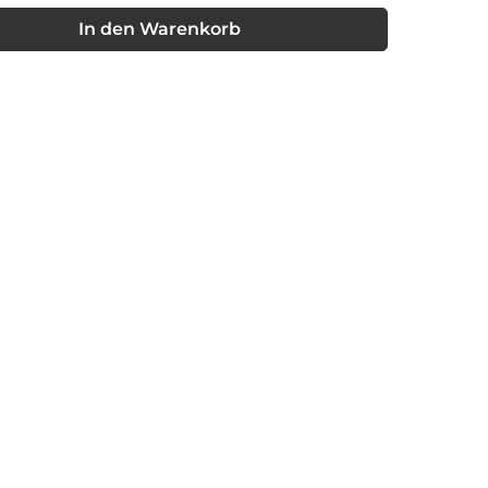
nschten Wert ein oder benutze die Schaltflächen um die Anzahl
In den Warenkorb