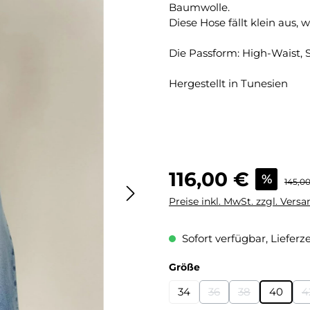
Baumwolle.
Diese Hose fällt klein aus
Die Passform: High-Waist, S
Hergestellt in Tunesien
Verkaufspreis:
116,00 €
%
Regulä
145,0
Preise inkl. MwSt. zzgl. Vers
Sofort verfügbar, Lieferze
auswählen
Größe
34
36
38
40
4
(Diese Option ist zurz
(Diese Option i