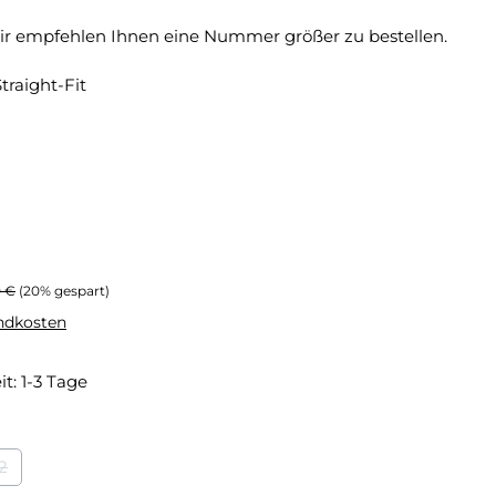
, wir empfehlen Ihnen eine Nummer größer zu bestellen.
traight-Fit
rer Preis:
0 €
(20% gespart)
andkosten
it: 1-3 Tage
2
eit nicht verfügbar.)
st zurzeit nicht verfügbar.)
(Diese Option ist zurzeit nicht verfügbar.)