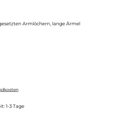
angesetzten Armlöchern, lange Ärmel
andkosten
it: 1-3 Tage
ht verfügbar.)
t zurzeit nicht verfügbar.)