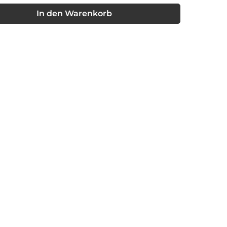
nschten Wert ein oder benutze die Schaltflächen um die Anzahl
In den Warenkorb