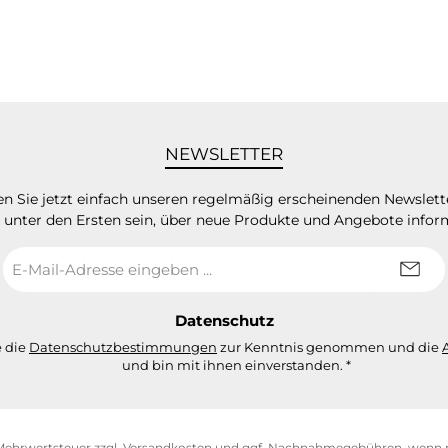
NEWSLETTER
n Sie jetzt einfach unseren regelmäßig erscheinenden Newslett
 unter den Ersten sein, über neue Produkte und Angebote infor
E-
Mail-
Adresse
*
Datenschutz
e die
Datenschutzbestimmungen
zur Kenntnis genommen und die
und bin mit ihnen einverstanden.
*
. Mehrwertsteuer zzgl.
Versandkosten
und ggf. Nachnahmegebühren, wenn n