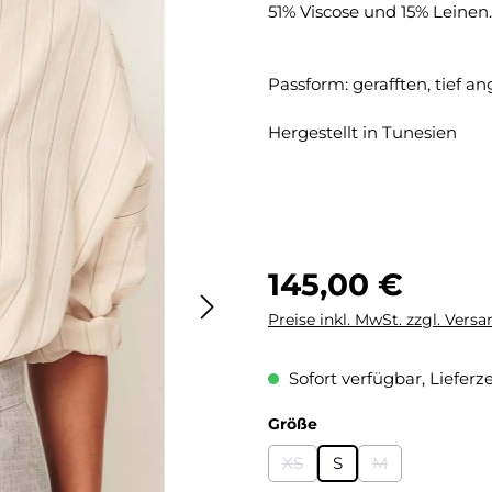
51% Viscose und 15% Leinen.
Passform: gerafften, tief 
Hergestellt in Tunesien
Regulärer Preis:
145,00 €
Preise inkl. MwSt. zzgl. Vers
Sofort verfügbar, Lieferze
auswählen
Größe
XS
S
M
(Diese Option ist zurzeit nic
(Diese Option is