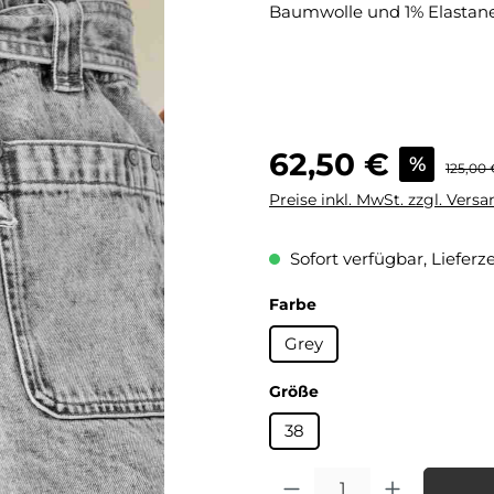
Baumwolle und 1% Elastane
Verkaufspreis:
62,50 €
%
Regulär
125,00 
Preise inkl. MwSt. zzgl. Vers
Sofort verfügbar, Lieferze
auswählen
Farbe
Grey
auswählen
Größe
38
Produkt Anzahl: Gib den gewü