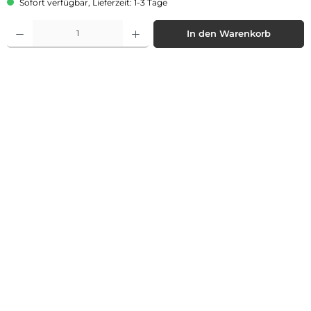
Sofort verfügbar, Lieferzeit: 1-3 Tage
Produkt Anzahl: Gib den gewünschten Wert ein oder benutze die Schaltflächen 
In den Warenkorb