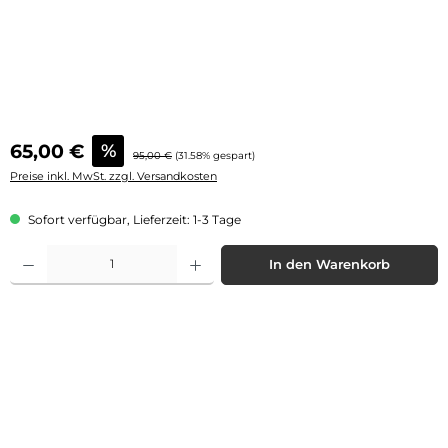
Verkaufspreis:
65,00 €
%
Regulärer Preis:
95,00 €
(31.58% gespart)
Preise inkl. MwSt. zzgl. Versandkosten
Sofort verfügbar, Lieferzeit: 1-3 Tage
Produkt Anzahl: Gib den gewünschten Wert ein oder benutze die Schaltflächen 
In den Warenkorb