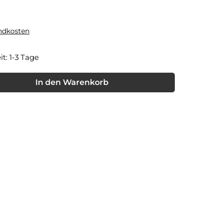
andkosten
it: 1-3 Tage
nschten Wert ein oder benutze die Schaltflächen um die Anzahl
In den Warenkorb