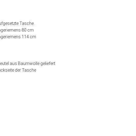
ufgesetzte Tasche.
Trageriemens 80 cm
Trageriemens 114 cm
utel aus Baumwolle geliefert
ückseite der Tasche