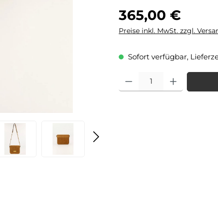
Regulärer Preis:
365,00 €
Preise inkl. MwSt. zzgl. Vers
Sofort verfügbar, Lieferze
Produkt Anzahl: Gib den gewü