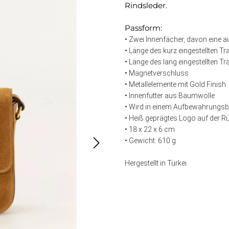
Rindsleder.
Passform:
• Zwei Innenfächer, davon eine a
• Länge des kurz eingestellten 
• Länge des lang eingestellten 
• Magnetverschluss
• Metallelemente mit Gold Finish
• Innenfutter aus Baumwolle
• Wird in einem Aufbewahrungsbe
• Heiß geprägtes Logo auf der R
• 18 x 22 x 6 cm
• Gewicht: 610 g
Hergestellt in Türkei