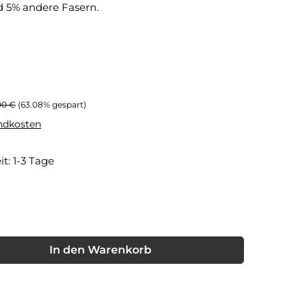
d 5% andere Fasern.
ärer Preis:
00 €
(63.08% gespart)
andkosten
it: 1-3 Tage
nschten Wert ein oder benutze die Schaltflächen um die Anzahl
In den Warenkorb