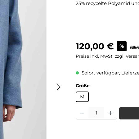
25% recycelte Polyamid un
Verkaufspreis:
120,00 €
%
Regul
325,
Preise inkl. MwSt. zzgl. Vers
Sofort verfügbar, Lieferze
auswählen
Größe
M
Produkt Anzahl: Gib den gewü