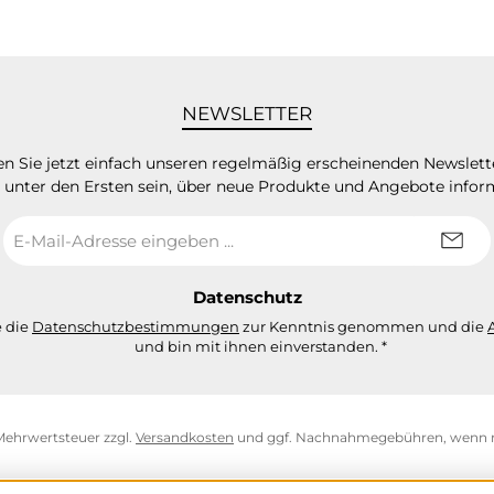
NEWSLETTER
n Sie jetzt einfach unseren regelmäßig erscheinenden Newslett
 unter den Ersten sein, über neue Produkte und Angebote infor
E-
Mail-
Adresse
*
Datenschutz
e die
Datenschutzbestimmungen
zur Kenntnis genommen und die
und bin mit ihnen einverstanden.
*
. Mehrwertsteuer zzgl.
Versandkosten
und ggf. Nachnahmegebühren, wenn n