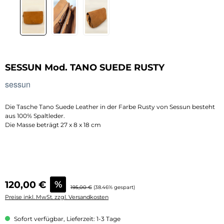
SESSUN Mod. TANO SUEDE RUSTY
sessun
Die Tasche Tano Suede Leather in der Farbe Rusty von Sessun besteht
aus 100% Spaltleder.
Die Masse beträgt 27 x 8 x 18 cm
Verkaufspreis:
120,00 €
%
Regulärer Preis:
195,00 €
(38.46% gespart)
Preise inkl. MwSt. zzgl. Versandkosten
Sofort verfügbar, Lieferzeit: 1-3 Tage