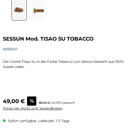
SESSUN Mod. TISAO SU TOBACCO
sessun
Der Gürtel Tisao Su in der Farbe Tobacco von Sessun besteht aus 100%
Suede Leder.
Verkaufspreis:
49,00 €
%
Regulärer Preis:
85,00 €
(42.35% gespart)
Preise inkl. MwSt. zzgl. Versandkosten
Sofort verfügbar, Lieferzeit: 1-3 Tage