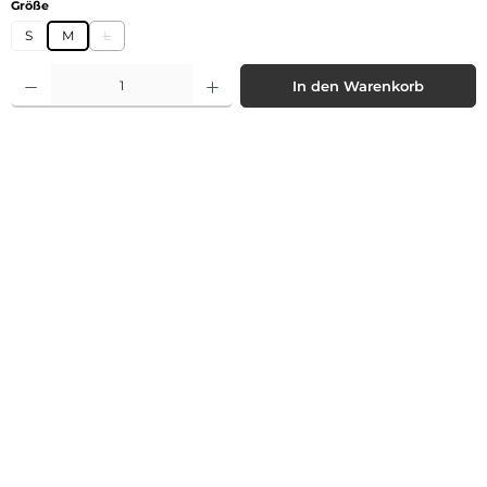
auswählen
Größe
S
M
L
(Diese Option ist zurzeit nicht verfügbar.)
Produkt Anzahl: Gib den gewünschten Wert ein oder benutze die Schaltflächen 
In den Warenkorb