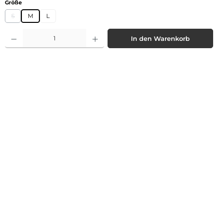
auswählen
Größe
S
M
L
(Diese Option ist zurzeit nicht verfügbar.)
Produkt Anzahl: Gib den gewünschten Wert ein oder benutze die Schaltflächen 
In den Warenkorb