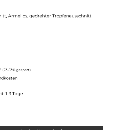
tt, Ärmellos, gedrehter Tropfenausschnitt
er Preis:
€
(23.53% gespart)
andkosten
it: 1-3 Tage
t zurzeit nicht verfügbar.)
nschten Wert ein oder benutze die Schaltflächen um die Anzahl