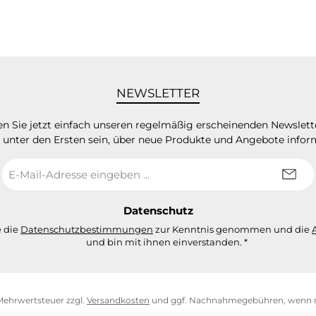
NEWSLETTER
n Sie jetzt einfach unseren regelmäßig erscheinenden Newslett
 unter den Ersten sein, über neue Produkte und Angebote infor
E-
Mail-
Adresse
*
Datenschutz
e die
Datenschutzbestimmungen
zur Kenntnis genommen und die
und bin mit ihnen einverstanden.
*
. Mehrwertsteuer zzgl.
Versandkosten
und ggf. Nachnahmegebühren, wenn n