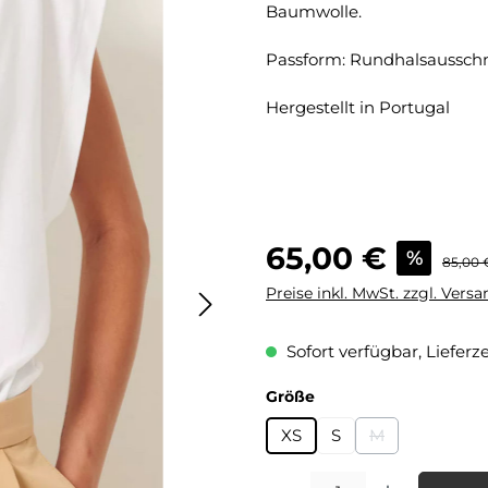
Baumwolle.
Passform: Rundhalsausschni
Hergestellt in Portugal
Verkaufspreis:
65,00 €
%
Regulär
85,00 
Preise inkl. MwSt. zzgl. Vers
Sofort verfügbar, Lieferze
auswählen
Größe
XS
S
M
(Diese Option is
Produkt Anzahl: Gib den gewü