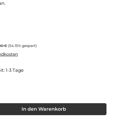
an.
ärer Preis:
00 €
(54.15% gespart)
andkosten
it: 1-3 Tage
nschten Wert ein oder benutze die Schaltflächen um die Anzahl
In den Warenkorb