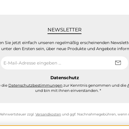
NEWSLETTER
n Sie jetzt einfach unseren regelmäßig erscheinenden Newslett
 unter den Ersten sein, über neue Produkte und Angebote infor
E-
Mail-
Adresse
*
Datenschutz
e die
Datenschutzbestimmungen
zur Kenntnis genommen und die
und bin mit ihnen einverstanden.
*
. Mehrwertsteuer zzgl.
Versandkosten
und ggf. Nachnahmegebühren, wenn n