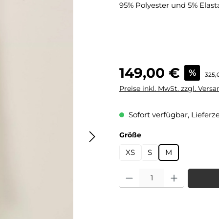
95% Polyester und 5% Elast
Verkaufspreis:
149,00 €
%
Regul
325,
Preise inkl. MwSt. zzgl. Vers
Sofort verfügbar, Lieferze
auswählen
Größe
XS
S
M
Produkt Anzahl: Gib den gewü