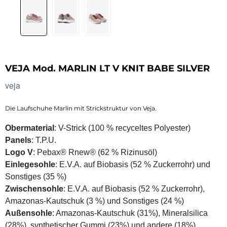
VEJA Mod. MARLIN LT V KNIT BABE SILVER
veja
Die Laufschuhe Marlin mit Strickstruktur von Veja.
Obermaterial
: V-Strick (100 % recyceltes Polyester)
Panels
: T.P.U.
Logo V
: Pebax® Rnew® (62 % Rizinusöl)
Einlegesohle
: E.V.A. auf Biobasis (52 % Zuckerrohr) und
Sonstiges (35 %)
Zwischensohle
: E.V.A. auf Biobasis (52 % Zuckerrohr),
Amazonas-Kautschuk (3 %) und Sonstiges (24 %)
Außensohle
: Amazonas-Kautschuk (31%), Mineralsilica
(28%), synthetischer Gummi (23%) und andere (18%)