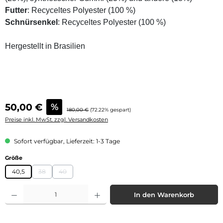
Futter
: Recyceltes Polyester (100 %)
Schnürsenkel
: Recyceltes Polyester (100 %)
Hergestellt in Brasilien
Verkaufspreis:
50,00 €
%
Regulärer Preis:
180,00 €
(72.22% gespart)
Preise inkl. MwSt. zzgl. Versandkosten
Sofort verfügbar, Lieferzeit: 1-3 Tage
auswählen
Größe
40,5
38
40
(Diese Option ist zurzeit nicht verfügbar.)
(Diese Option ist zurzeit nicht verfügbar.)
Produkt Anzahl: Gib den gewünschten Wert ein oder benutze die Schaltflächen 
In den Warenkorb