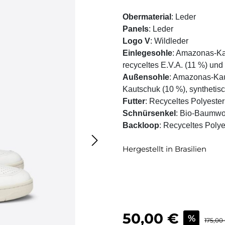
Obermaterial
: Leder
Panels
: Leder
Logo V
: Wildleder
Einlegesohle
: Amazonas-Kau
recyceltes E.V.A. (11 %) un
Außensohle
: Amazonas-Kaut
Kautschuk (10 %), synthetis
Futter
: Recyceltes Polyeste
Schnürsenkel
: Bio-Baumwo
Backloop
: Recyceltes Polye
Hergestellt in Brasilien
Verkaufspreis:
50,00 €
%
Regulär
175,00