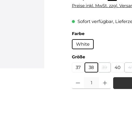
Preise inkl. MwSt. zzgl. Vers
Sofort verfügbar, Lieferze
auswählen
Farbe
White
auswählen
Größe
37
38
39
40
4
(Diese Option i
(
Produkt Anzahl: Gib den gewü