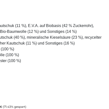
tschuk (11 %), E.V.A. auf Biobasis (42 % Zuckerrohr),
d Bio-Baumwolle (12 %) und Sonstiges (14 %)
schuk (40 %), mineralische Kieselsäure (23 %), recycelter
cher Kautschuk (11 %) und Sonstiges (16 %)
r (100 %)
lle (100 %)
ster (100 %)
er Preis:
 €
(71.43% gespart)