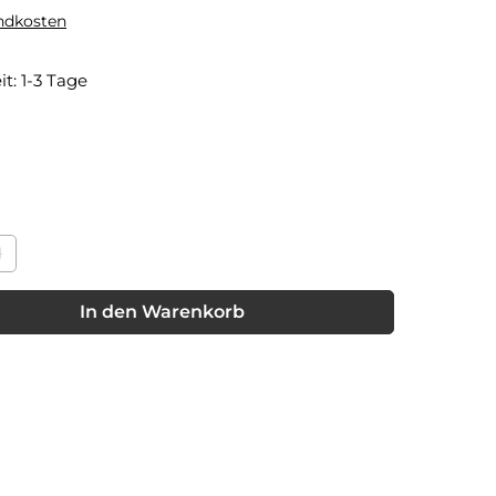
andkosten
it: 1-3 Tage
1
st zurzeit nicht verfügbar.)
Diese Option ist zurzeit nicht verfügbar.)
nschten Wert ein oder benutze die Schaltflächen um die Anzahl
In den Warenkorb