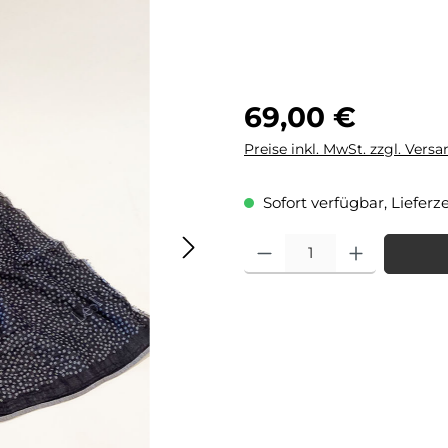
Regulärer Preis:
69,00 €
Preise inkl. MwSt. zzgl. Vers
Sofort verfügbar, Lieferze
Produkt Anzahl: Gib den gewü