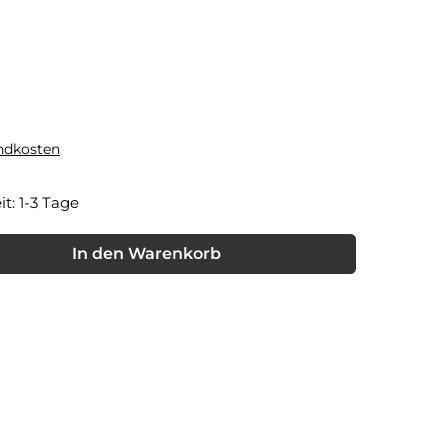
andkosten
it: 1-3 Tage
nschten Wert ein oder benutze die Schaltflächen um die Anzahl
In den Warenkorb