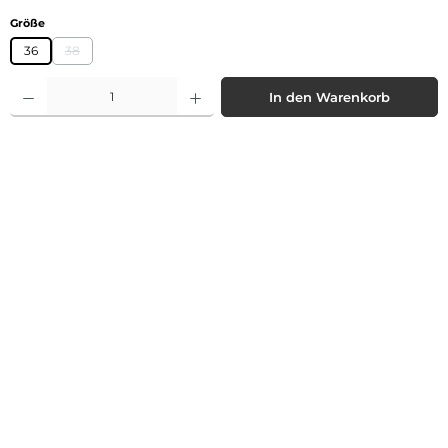
auswählen
Größe
36
38
(Diese Option ist zurzeit nicht verfügbar.)
Produkt Anzahl: Gib den gewünschten Wert ein oder benutze die Schaltflächen 
In den Warenkorb