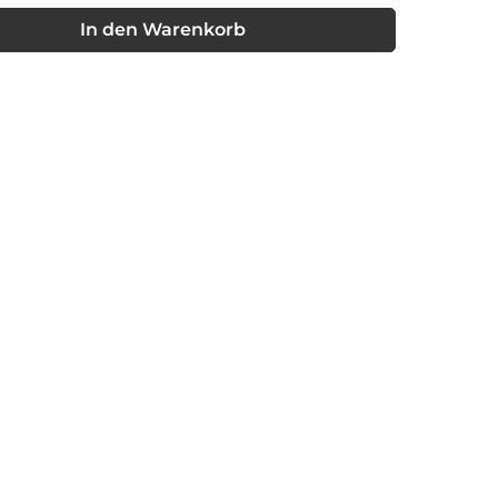
nschten Wert ein oder benutze die Schaltflächen um die Anzahl
In den Warenkorb