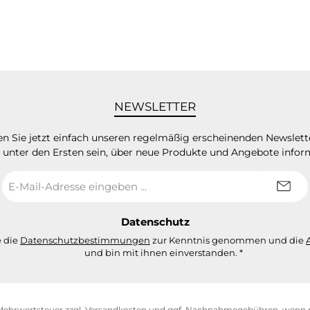
NEWSLETTER
n Sie jetzt einfach unseren regelmäßig erscheinenden Newslett
 unter den Ersten sein, über neue Produkte und Angebote infor
E-
Mail-
Adresse
*
Datenschutz
e die
Datenschutzbestimmungen
zur Kenntnis genommen und die
und bin mit ihnen einverstanden.
*
. Mehrwertsteuer zzgl.
Versandkosten
und ggf. Nachnahmegebühren, wenn n