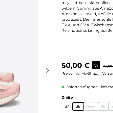
recycled-base Materialien, 
wildem Gummi aus Amazoni
Amazonas Urwald, Abfälle a
produziert. Die Innensohle 
E.V.A und E.V.A. Zwischenso
Reisindustrie. Lining aus J
Verkaufspreis:
50,00 €
%
Regulär
165,00
Preise inkl. MwSt. zzgl. Vers
Sofort verfügbar, Lieferze
auswählen
Größe
37
38
38,5
39
(Diese Option 
(Diese