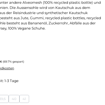
unter andere Alveomesh (100% recycled plastic bottle) und
en. DIe Aussensohle wird von Kautschuk aus dem
us der Reisindustrie und synthetischer Kautschuk
besteht aus Jute, Gummi, recycled plastic bottles, recycled
hle besteht aus Bananenöl, Zuckerrohr, Abfälle aus der
ersey, 100% Vegane Schuhe.
er Preis:
 €
(69.7% gespart)
andkosten
it: 1-3 Tage
39,5
40
41
ist zurzeit nicht verfügbar.)
 Option ist zurzeit nicht verfügbar.)
(Diese Option ist zurzeit nicht verfügbar.)
(Diese Option ist zurzeit nicht verfügbar.)
(Diese Option ist zurzeit nicht verfügbar.)